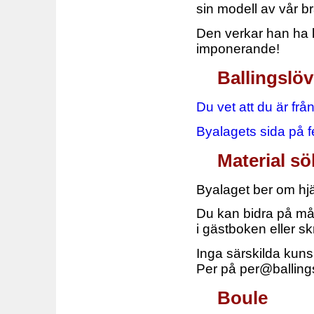
sin modell av vår b
Den verkar han ha k
imponerande!
Ballingslö
Du vet att du är frå
Byalagets sida på f
Material s
Byalaget ber om hjä
Du kan bidra på mång
i gästboken eller sk
Inga särskilda kun
Per på per@ballingsl
Boule