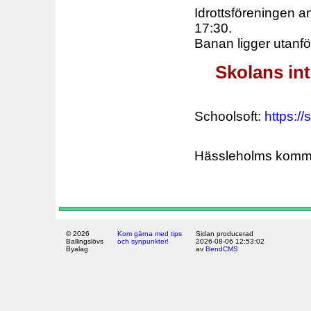
Idrottsföreningen a
17:30.
Banan ligger utanfö
Skolans in
Schoolsoft:
https:/
Hässleholms kom
© 2026
Kom gärna med tips
Sidan producerad
Ballingslövs
och synpunkter!
2026-08-06 12:53:02
Byalag
av
BendCMS