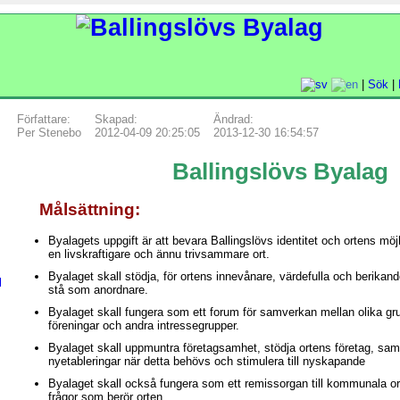
|
Sök
|
Författare:
Skapad:
Ändrad:
Per Stenebo
2012-04-09 20:25:05
2013-12-30 16:54:57
Ballingslövs Byalag
Målsättning:
Byalagets uppgift är att bevara Ballingslövs identitet och ortens möjl
en livskraftigare och ännu trivsammare ort.
Byalaget skall stödja, för ortens innevånare, värdefulla och berikan
l
stå som anordnare.
Byalaget skall fungera som ett forum för samverkan mellan olika grup
föreningar och andra intressegrupper.
Byalaget skall uppmuntra företagsamhet, stödja ortens företag, sam
nyetableringar när detta behövs och stimulera till nyskapande
Byalaget skall också fungera som ett remissorgan till kommunala or
frågor som berör orten.