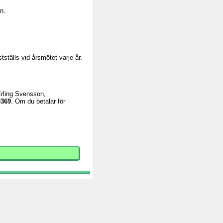
n.
ställs vid årsmötet varje år.
Erling Svensson,
8369
. Om du betalar för