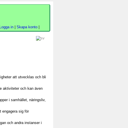
Logga in
|
Skapa konto
|
igheter att utvecklas och bli
de aktiviteter och kan även
per i samhället, näringsliv,
t engagera sig för
gan och andra instanser i