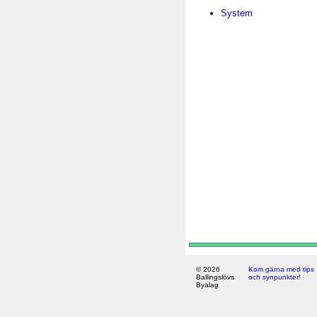
System
© 2026
Kom gärna med tips
Ballingslövs
och synpunkter!
Byalag