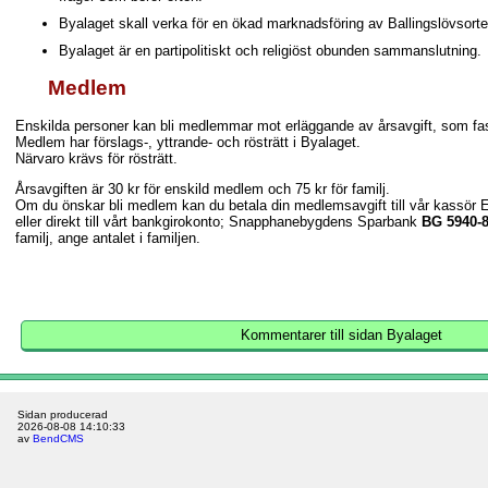
Byalaget skall verka för en ökad marknadsföring av Ballingslövsorte
Byalaget är en partipolitiskt och religiöst obunden sammanslutning.
Medlem
Enskilda personer kan bli medlemmar mot erläggande av årsavgift, som fast
Medlem har förslags-, yttrande- och rösträtt i Byalaget.
Närvaro krävs för rösträtt.
Årsavgiften är 30 kr för enskild medlem och 75 kr för familj.
Om du önskar bli medlem kan du betala din medlemsavgift till vår kassör 
eller direkt till vårt bankgirokonto; Snapphanebygdens Sparbank
BG 5940-
familj, ange antalet i familjen.
Kommentarer till sidan Byalaget
Sidan producerad
2026-08-08 14:10:33
av
BendCMS