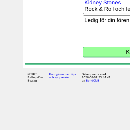
Rock & Roll och f
Ledig för din fören
K
© 2026
Kom gärna med tips
Sidan producerad
Ballingslövs
och synpunkter!
2026-08-07 23:44:41
Byalag
av
BendCMS