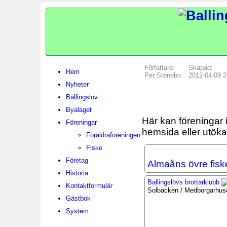
Författare:
Skapad:
Hem
Per Stenebo
2012-04-09 2
Nyheter
Ballingslöv
Byalaget
Här kan föreningar i
Föreningar
hemsida eller utök
Föräldraföreningen
Fiske
Företag
Almaåns övre fis
Historia
Ballingslövs brottarklubb
Kontaktformulär
Solbacken / Medborgarhus
Gästbok
System