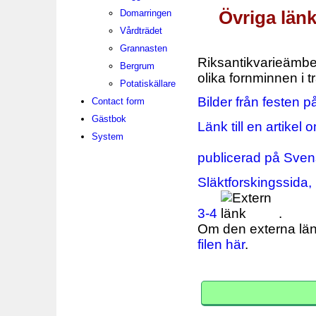
Övriga länk
Domarringen
Vårdträdet
Grannasten
Riksantikvarieämbe
Bergrum
olika fornminnen i t
Potatiskällare
Bilder från festen
Contact form
Gästbok
Länk till en artikel
System
publicerad på Sve
Släktforskingssida
3-4
.
Om den externa länk
filen här
.