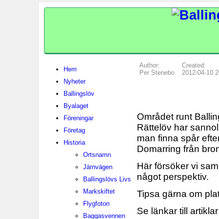
Author:
Created:
Hem
Per Stenebo
2012-04-10 2
Nyheter
Ballingslöv
Byalaget
Området runt Balli
Föreningar
Rättelöv har sannoli
Företag
man finna spår efter
Historia
Domarring från bron
Ortsnamn
Här försöker vi sam
Järnvägen
något perspektiv.
Ballingslövs Livs
Markskiftet
Tipsa gärna om plat
Flygfoton
Se länkar till artikla
Baggasvennen