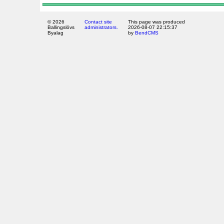
© 2026
Contact site
This page was produced
Ballingslövs
administrators.
2026-08-07 22:15:37
Byalag
by
BendCMS