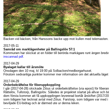
Backen vid bäcken, från Hanssons backe upp mot kullen med telemasten.
2017-05-11
Samråd om marklägenheter på Ballingslöv 57:1
Kommunen har skickat ut en folder till berörda markägare runt ängen bredv
inscannad pdf
.
2017-04-29
Byalaget kallar till årsmöte
Onsdagen den 10 maj, kl 19:00 på Solbacken/medborgarhuset.
Förutom sedvanliga punkter kommer mer information om det aktuella läget f
2017-04-29
Orderbekräftelse för fiberuppkoppling
I går (2017-04-28) skickade Zitius ut orderbekräftelse (via epost) för fibera
Rättelöv, Tullstorp, Ballingslöv. Således är projektet startat på allvar och b
dom första kommer att få uppkopplingen levererad bortåt årskiftet (2017/201
som tidigare har tecknat avtal med Zitius. Farstorp, som tidigare var med i d
beviljade EU-bidrag och är därmed ute ur denna leken.