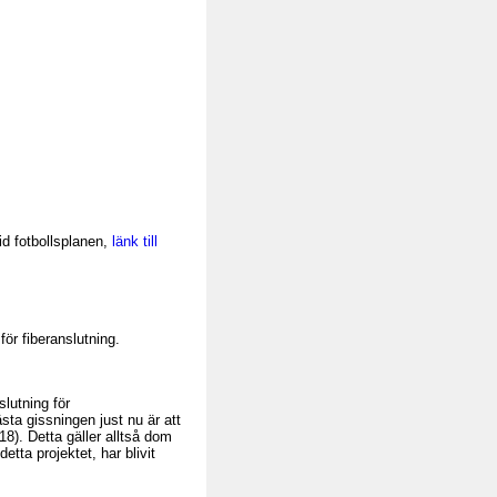
id fotbollsplanen,
länk till
ör fiberanslutning.
nslutning för
ästa gissningen just nu är att
8). Detta gäller alltså dom
etta projektet, har blivit