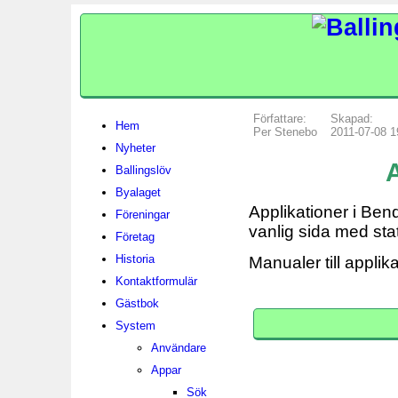
Författare:
Skapad:
Hem
Per Stenebo
2011-07-08 1
Nyheter
A
Ballingslöv
Byalaget
Applikationer i Ben
Föreningar
vanlig sida med stat
Företag
Historia
Manualer till applik
Kontaktformulär
Gästbok
System
Användare
Appar
Sök