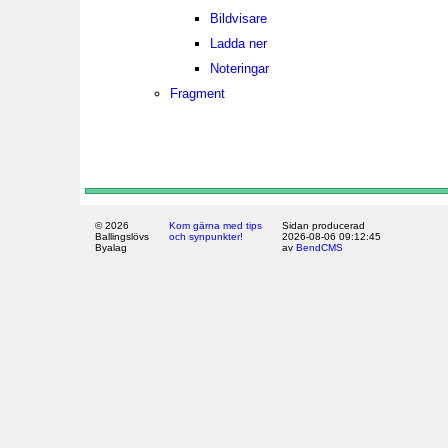
Bildvisare
Ladda ner
Noteringar
Fragment
© 2026
Kom gärna med tips
Sidan producerad
Ballingslövs
och synpunkter!
2026-08-06 09:12:45
Byalag
av
BendCMS