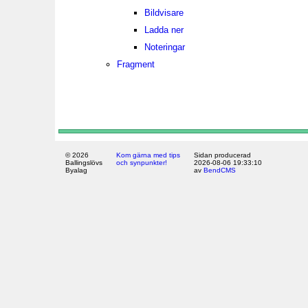
Bildvisare
Ladda ner
Noteringar
Fragment
© 2026
Kom gärna med tips
Sidan producerad
Ballingslövs
och synpunkter!
2026-08-06 19:33:10
Byalag
av
BendCMS