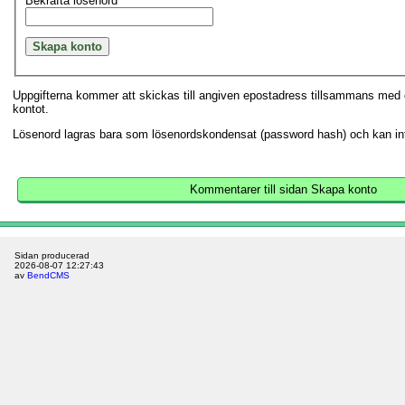
Bekräfta lösenord
Uppgifterna kommer att skickas till angiven epostadress tillsammans med e
kontot.
Lösenord lagras bara som lösenordskondensat (password hash) och kan int
Kommentarer till sidan Skapa konto
Sidan producerad
2026-08-07 12:27:43
av
BendCMS