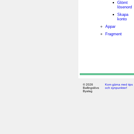
Glömt
lösenord
Skapa
konto
Appar
Fragment
© 2026
Kom gärna med tips
Ballingslövs
och synpunkter!
Byalag