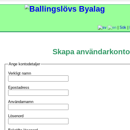
|
Sök
|
Skapa användarkonto
Ange kontodetaljer
Verkligt namn
Epostadress
Användarnamn
Lösenord