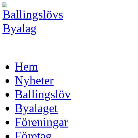
Hem
Nyheter
Ballingslöv
Byalaget
Föreningar
Företag