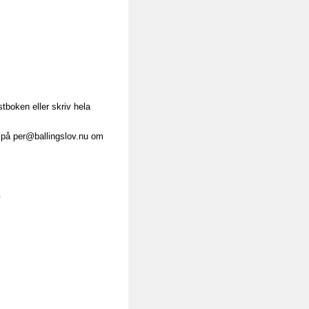
stboken eller skriv hela
 på per@ballingslov.nu om
.