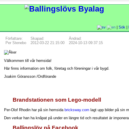
|
Sök
|
Författare:
Skapad:
Ändrad:
Per Stenebo
2012-03-22 21:15:00
2024-10-13 09:37:15
Välkommen till vår hemsida!
Här finns information om folk, företag och föreningar i vår bygd.
Joakim Göransson /Ordförande
Brandstationen som Lego-modell
Per-Olof Rhodin har på sin hemsida
bricksway.com
lagt upp bilder på sin m
Den verkar han ha knåpat på under en längre tid och resultatet är imponer
Ballingslöv på Facebook