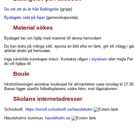
Du vet att du är från Ballingslöv
(grupp)
Byalagets sida på fejan
(gemenskapssida)
Material sökes
Byalaget ber om hjälp med material till denna hemsidan!
Du kan bidra på många sätt, eposta en bild eller en länk, gör ett inlägg i gä
artiklar direkt på hemsidan.
Inga särskilda kunskaper krävs. Kontakta någon i
styrelsen
eller mejla Per
du vill hjälpa till.
Boule
Idrottsföreningen anordnar boulespel för allmänheten varje torsdag kl 17:30
Banan ligger utanför fotbollsplanens södra hörn, mot tågstationen.
Skolans internetadresser
Schoolsoft:
https://sms8.schoolsoft.se/hassleholm
Hässleholms kommun:
hassleholm.se