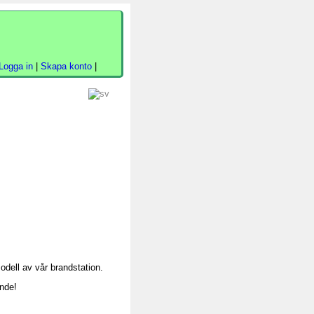
Logga in
|
Skapa konto
|
odell av vår brandstation.
ande!